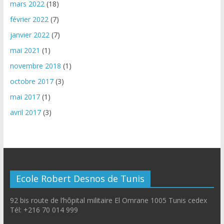
mars 2022
(18)
février 2022
(7)
janvier 2022
(7)
mai 2021
(1)
novembre 2018
(1)
octobre 2017
(3)
mai 2017
(1)
avril 2017
(3)
Ecole Robert Desnos de Tunis
92 bis route de l’hôpital militaire El Omrane 1005 Tunis cedex
Tél: +216 70 014 999