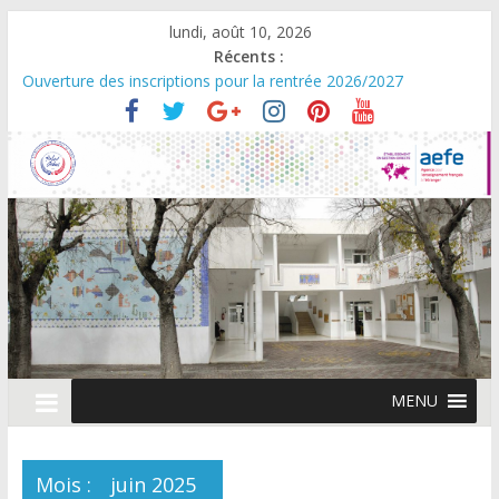
lundi, août 10, 2026
Récents :
Ouverture des inscriptions pour la rentrée 2026/2027
Rentrée scolaire 2026/2027
Scolarité en maternelle : Réduction exceptionnelle des frais de
première inscription pour la rentrée
Campagne de changement d’établissement
Journée Portes Ouvertes – Vendredi 06 mars 2026
MENU
Mois :
juin 2025