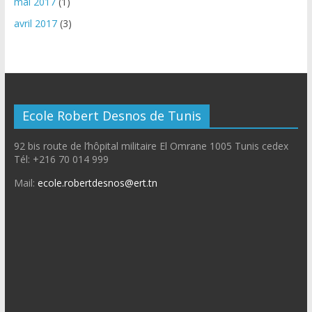
mai 2017
(1)
avril 2017
(3)
Ecole Robert Desnos de Tunis
92 bis route de l’hôpital militaire El Omrane 1005 Tunis cedex
Tél: +216 70 014 999
Mail:
ecole.robertdesnos@ert.tn