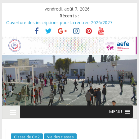
vendredi, août 7, 2026
Récents :
Ouverture des inscriptions pour la rentrée 2026/2027
Rentrée scolaire 2026/2027
Scolarité en maternelle : Réduction exceptionnelle des frais de
première inscription pour la rentrée
Campagne de changement d’établissement
Journée Portes Ouvertes – Vendredi 06 mars 2026
MENU
Classe de CM2
Vie des classes