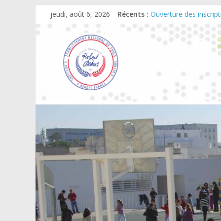
jeudi, août 6, 2026
Récents :
Ouverture des inscrip
Rentrée scolaire 202
Scolarité en maternell
Campagne de changem
Journée Portes Ouver