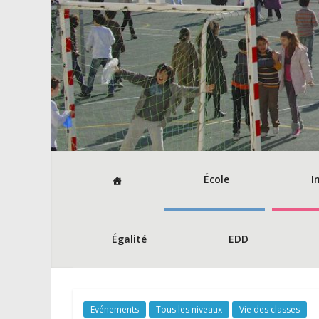
École
I
Égalité
EDD
Evénements
Tous les niveaux
Vie des classes