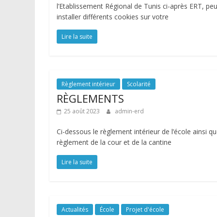
l’Etablissement Régional de Tunis ci-après ERT, peu
installer différents cookies sur votre
Lire la suite
Règlement intérieur
Scolarité
RÈGLEMENTS
25 août 2023
admin-erd
Ci-dessous le règlement intérieur de l’école ainsi qu
règlement de la cour et de la cantine
Lire la suite
Actualités
École
Projet d'école