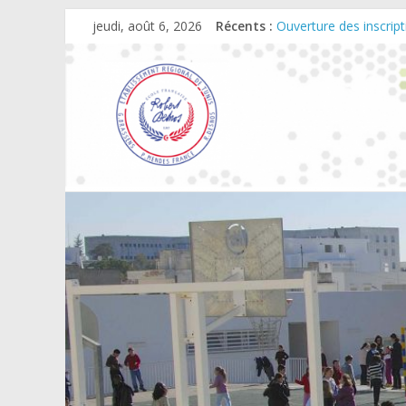
jeudi, août 6, 2026
Récents :
Ouverture des inscrip
Rentrée scolaire 202
Scolarité en maternell
Campagne de changem
Journée Portes Ouver