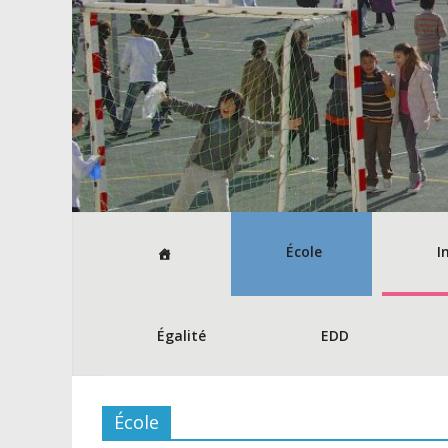
École
I
Égalité
EDD
École