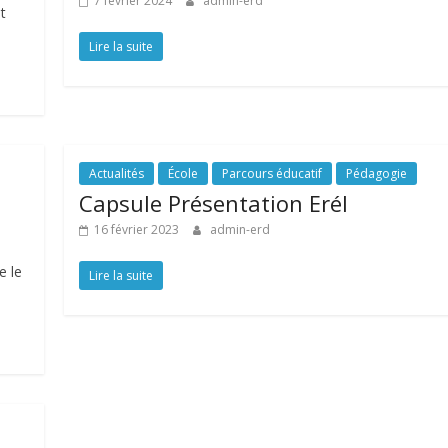
7 février 2024
admin-erd
t
Lire la suite
Actualités
École
Parcours éducatif
Pédagogie
Capsule Présentation EréI
16 février 2023
admin-erd
e le
Lire la suite