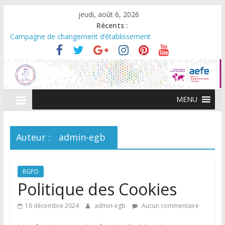
Passer
jeudi, août 6, 2026
au
Récents :
contenu
Campagne de changement d’établissement
CALENDRIER SCOLAIRE 2026/2027
LISTES DE FOURNITURES DE LA PS AU CM2 2026-2027
Scolarité en maternelle : Réduction exceptionnelle des frais de
première inscription pour la rentrée
Compte-rendu du 2ème conseil d’école 4 mars 2026
MENU
Auteur :
admin-egb
RGPD
Politique des Cookies
16 décembre 2024
admin-egb
Aucun commentaire