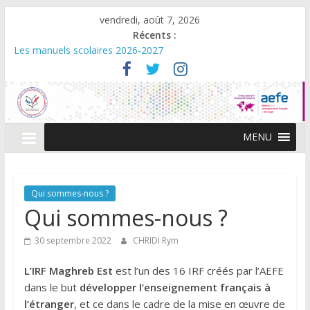
vendredi, août 7, 2026
Récents :
Les manuels scolaires 2026-2027
Dates et horaires d‘ouverture de la caisse – Eté 2026
Cérémonie de remise des diplômes du Baccalauréat 2026 –
Promo Beguir
Décisions relevant du champs de compétence du directeur de
l’AEFE
MENU
Avis d’appel à consultations: Remise aux normes du SSI et du
PPMS – Lycée PMF
Qui sommes-nous ?
Qui sommes-nous ?
30 septembre 2022
CHRIDI Rym
L’IRF Maghreb Est
est l’un des 16 IRF créés par l’AEFE
dans le but
développer l’enseignement français à
l’étranger
, et ce dans le cadre de la mise en œuvre de