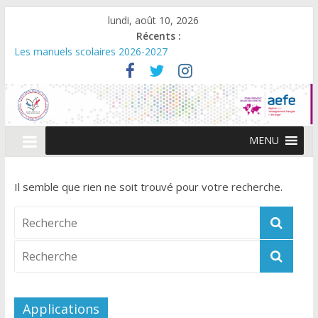
lundi, août 10, 2026
Récents :
Les manuels scolaires 2026-2027
Dates et horaires d‘ouverture de la caisse – Eté 2026
Cérémonie de remise des diplômes du Baccalauréat 2026 –
Promo Beguir
Décisions relevant du champs de compétence du directeur de
l’AEFE
MENU
Avis d’appel à consultations: Remise aux normes du SSI et du
PPMS – Lycée PMF
Il semble que rien ne soit trouvé pour votre recherche.
Applications