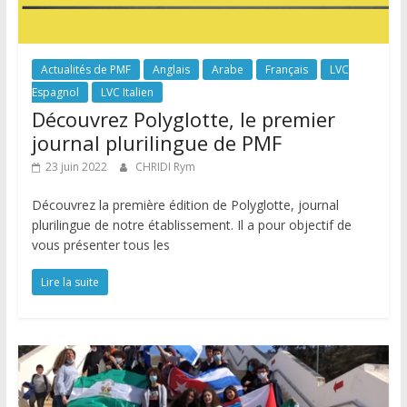
Actualités de PMF
Anglais
Arabe
Français
LVC
Espagnol
LVC Italien
Découvrez Polyglotte, le premier
journal plurilingue de PMF
23 juin 2022
CHRIDI Rym
Découvrez la première édition de Polyglotte, journal
plurilingue de notre établissement. Il a pour objectif de
vous présenter tous les
Lire la suite