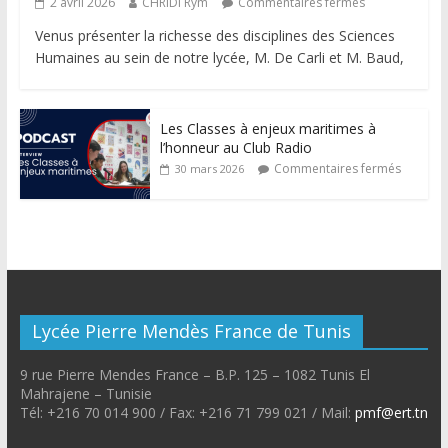
2 avril 2026
CHRIDI Rym
Commentaires fermés
Venus présenter la richesse des disciplines des Sciences
Humaines au sein de notre lycée, M. De Carli et M. Baud,
Les Classes à enjeux maritimes à
l’honneur au Club Radio
Commentaires fermés
30 mars 2026
Lycée Pierre Mendès France de Tunis
9 rue Pierre Mendes France – B.P. 125 – 1082 Tunis El
Mahrajene – Tunisie
Tél: +216 70 014 900 / Fax: +216 71 799 021 / Mail:
pmf@ert.tn