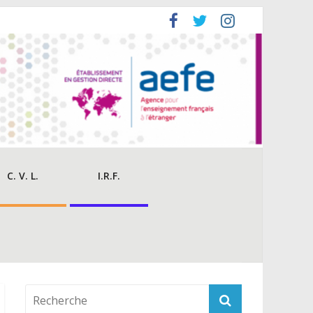
C. V. L.
I.R.F.