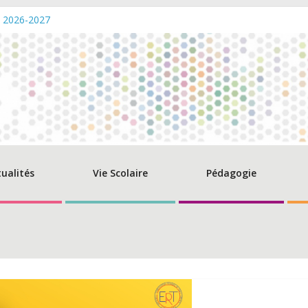
s 2026-2027
verture de la caisse – Eté 2026
des diplômes du Baccalauréat 2026 – Promo Beguir
 champs de compétence du directeur de l’AEFE
ltations: Remise aux normes du SSI et du PPMS – Lycée PMF
tualités
Vie Scolaire
Pédagogie