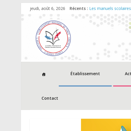
jeudi, août 6, 2026
Récents :
Les manuels scolaire
Dates et horaires d‘ou
Cérémonie de remise 
Décisions relevant du
Avis d’appel à consu
Établissement
Ac
Contact