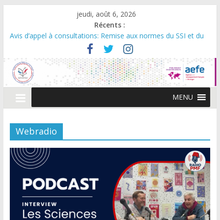
jeudi, août 6, 2026
Récents :
Décisions relevant du champs de compétence du directeur de
l’AEFE
Avis d’appel à consultations: Remise aux normes du SSI et du
PPMS – Lycée PMF
Les manuels scolaires 2026-2027
Dates et horaires d‘ouverture de la caisse – Eté 2026
MENU
Cérémonie de remise des diplômes du Baccalauréat 2026 –
Promo Beguir
Webradio