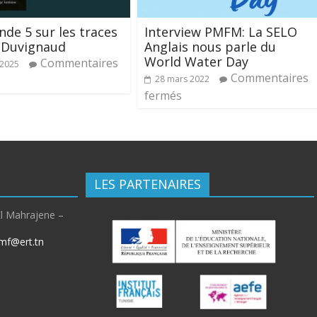
nde 5 sur les traces
Interview PMFM: La SELO
 Duvignaud
Anglais nous parle du
World Water Day
Commentaires
 2025
Commentaires
28 mars 2022
fermés
LES PARTENAIRES
El Mahrajene –
mf@ert.tn