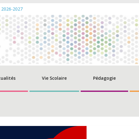
s 2026-2027
verture de la caisse – Eté 2026
des diplômes du Baccalauréat 2026 – Promo Beguir
 champs de compétence du directeur de l’AEFE
ltations: Remise aux normes du SSI et du PPMS – Lycée PMF
tualités
Vie Scolaire
Pédagogie