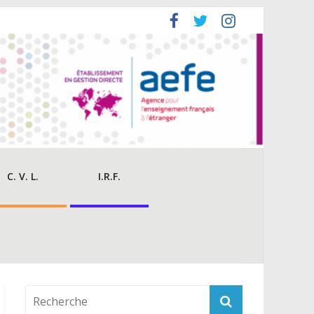
C. V. L.
I.R.F.