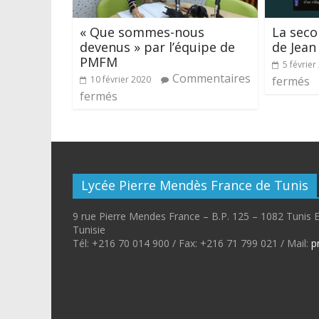
« Que sommes-nous
La seco
devenus » par l’équipe de
de Jean
PMFM
5 février
Commentaires
10 février 2020
fermés
fermés
Lycée Pierre Mendès France de Tunis
9 rue Pierre Mendes France – B.P. 125 – 1082 Tunis 
Tunisie
Tél: +216 70 014 900 / Fax: +216 71 799 021 / Mail:
p