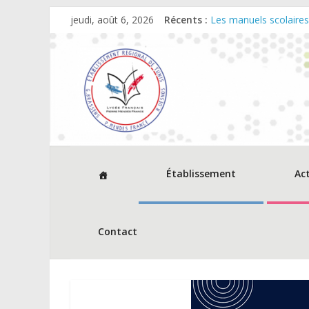
jeudi, août 6, 2026
Récents :
Les manuels scolaire
Dates et horaires d‘ou
Cérémonie de remise 
Décisions relevant du
Avis d’appel à consu
Établissement
Ac
Contact