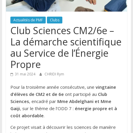
Actualités de PMF
Clubs
Club Sciences CM2/6e –
La démarche scientifique
au Service de l’Énergie
Propre
31 mai 2024
CHRIDI Rym
Pour la troisième année consécutive, une
vingtaine
d’élèves de CM2 et de 6e
ont participé au
Club
Sciences
, encadré par
Mme Abdelghani et Mme
Gaiji
, sur le thème de l’ODD 7 :
énergie propre et à
coût abordable
.
Ce projet visait à découvrir les sciences de manière