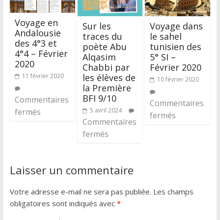
Voyage en
Sur les
Voyage dans
Andalousie
traces du
le sahel
des 4°3 et
poète Abu
tunisien des
4°4 – Février
Alqasim
5° SI –
2020
Chabbi par
Février 2020
les élèves de
11 février 2020
10 février 2020
la Première
BFI 9/10
Commentaires
Commentaires
5 avril 2024
fermés
fermés
Commentaires
fermés
Laisser un commentaire
Votre adresse e-mail ne sera pas publiée.
Les champs
obligatoires sont indiqués avec
*