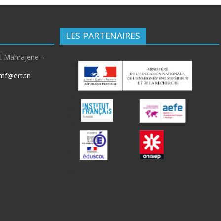
LES PARTENAIRES
El Mahrajene –
mf@ert.tn