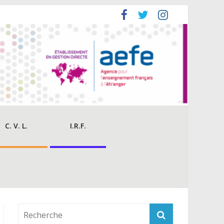
C. V. L.
I.R.F.