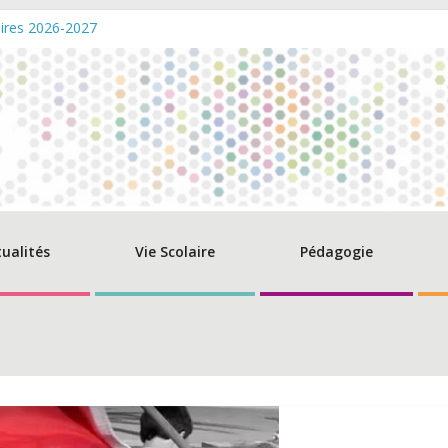
ires 2026-2027
d‘ouverture de la caisse – Eté 2026
ise des diplômes du Baccalauréat 2026 – Promo Beguir
t du champs de compétence du directeur de l’AEFE
nsultations: Remise aux normes du SSI et du PPMS – Lycée PMF
tualités
Vie Scolaire
Pédagogie