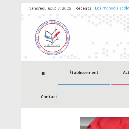
vendredi, août 7, 2026
Récents :
Les manuels scola
Dates et horaires 
Cérémonie de rem
Décisions relevan
Avis d’appel à co
Établissement
Ac
Contact