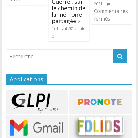
Guerre : sur
2021
le chemin de
Commentaires
la mémoire
fermés
partagée »
1 avril 2019
0
Applications