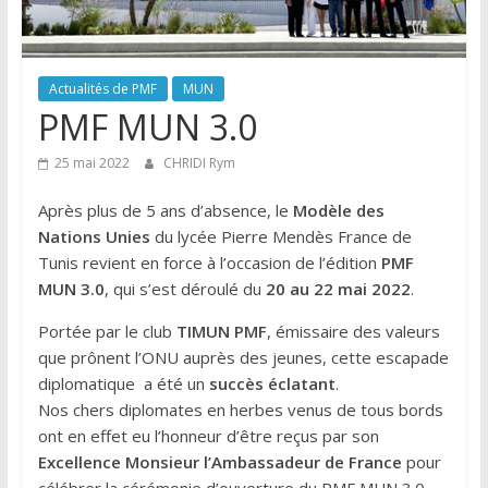
Actualités de PMF
MUN
PMF MUN 3.0
25 mai 2022
CHRIDI Rym
Après plus de 5 ans d’absence, le
Modèle des
Nations Unies
du lycée Pierre Mendès France de
Tunis revient en force à l’occasion de l’édition
PMF
MUN 3.0
, qui s’est déroulé du
20 au 22 mai 2022
.
Portée par le club
TIMUN PMF
, émissaire des valeurs
que prônent l’ONU auprès des jeunes, cette escapade
diplomatique a été un
succès éclatant
.
Nos chers diplomates en herbes venus de tous bords
ont en effet eu l’honneur d’être reçus par son
Excellence Monsieur l’Ambassadeur de France
pour
célébrer la cérémonie d’ouverture du PMF MUN 3.0