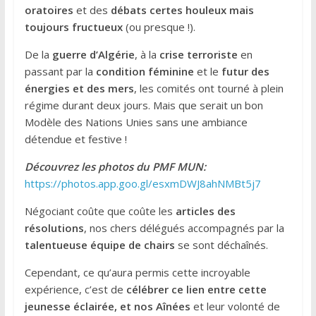
oratoires
et des
débats certes houleux mais
toujours fructueux
(ou presque !).
De la
guerre d’Algérie
, à la
crise terroriste
en
passant par la
condition féminine
et le
futur des
énergies et des mers
, les comités ont tourné à plein
régime durant deux jours. Mais que serait un bon
Modèle des Nations Unies sans une ambiance
détendue et festive !
Découvrez les photos du PMF MUN:
https://photos.app.goo.gl/esxmDWJ8ahNMBt5j7
Négociant coûte que coûte les
articles des
résolutions
, nos chers délégués accompagnés par la
talentueuse équipe de chairs
se sont déchaînés.
Cependant, ce qu’aura permis cette incroyable
expérience, c’est de
célébrer ce lien entre cette
jeunesse éclairée, et nos Aînées
et leur volonté de