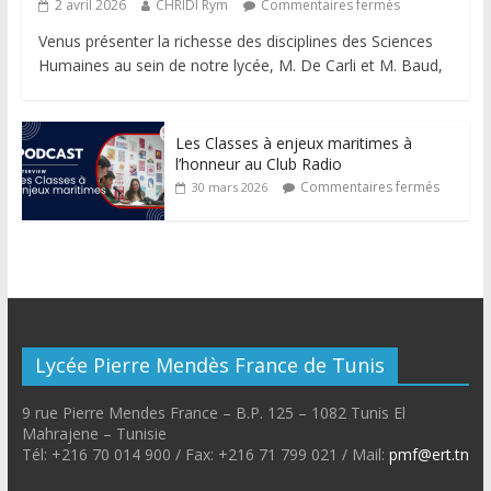
2 avril 2026
CHRIDI Rym
Commentaires fermés
Venus présenter la richesse des disciplines des Sciences
Humaines au sein de notre lycée, M. De Carli et M. Baud,
Les Classes à enjeux maritimes à
l’honneur au Club Radio
Commentaires fermés
30 mars 2026
Lycée Pierre Mendès France de Tunis
9 rue Pierre Mendes France – B.P. 125 – 1082 Tunis El
Mahrajene – Tunisie
Tél: +216 70 014 900 / Fax: +216 71 799 021 / Mail:
pmf@ert.tn