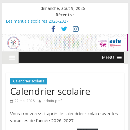
dimanche, août 9, 2026
Récents :
Les manuels scolaires 2026-2027
Dates et horaires d‘ouverture de la caisse – Eté 2026
Cérémonie de remise des diplômes du Baccalauréat 2026 –
Promo Beguir
Décisions relevant du champs de compétence du directeur de
l’AEFE
MENU
Avis d’appel à consultations: Remise aux normes du SSI et du
PPMS – Lycée PMF
Calendrier scolaire
Calendrier scolaire
22 mai 2026
admin-pmf
Vous trouverez ci-après le calendrier scolaire avec les
vacances de l’année 2026-2027: