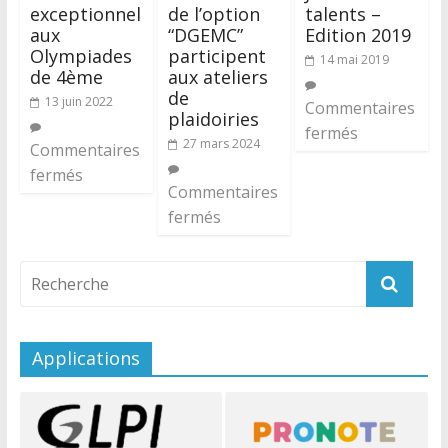
exceptionnel
de l’option
talents –
aux
“DGEMC”
Edition 2019
Olympiades
participent
14 mai 2019
de 4ème
aux ateliers
de
13 juin 2022
Commentaires
plaidoiries
fermés
27 mars 2024
Commentaires
fermés
Commentaires
fermés
Applications