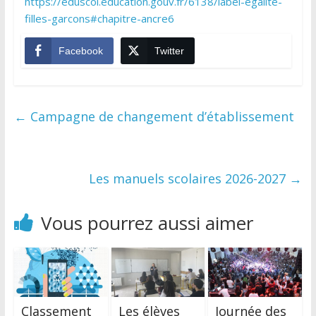
https://eduscol.education.gouv.fr/6138/label-egalite-
filles-garcons#chapitre-ancre6
Facebook
Twitter
←
Campagne de changement d’établissement
Les manuels scolaires 2026-2027
→
Vous pourrez aussi aimer
Classement
Les élèves
Journée des