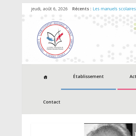
jeudi, août 6, 2026
Récents :
Les manuels scolaire
Dates et horaires d‘ou
Cérémonie de remise 
Décisions relevant du
Avis d’appel à consu
Établissement
Ac
Contact