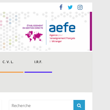
C. V. L.
I.R.F.