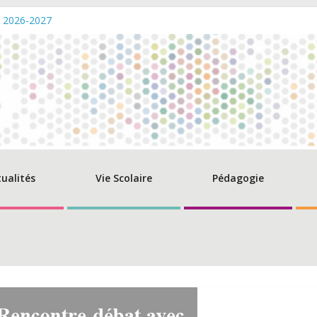
s 2026-2027
verture de la caisse – Eté 2026
des diplômes du Baccalauréat 2026 – Promo Beguir
 champs de compétence du directeur de l’AEFE
ltations: Remise aux normes du SSI et du PPMS – Lycée PMF
tualités
Vie Scolaire
Pédagogie