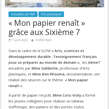
Actualités de PMF
Arts plastiques
« Mon papier renaît »
grâce aux Sixième 7
7 avril 2022
CHRIDI Rym
Dans le cadre de la SLFM
« Arts, sciences et
développement durable : l’enseignement français
pour se préparer au monde de demain »
, les
6ème7
encadrés par
Mme Gahbiche
, professeur d’Arts
plastiques, et
Mme Ben Rhouma
, documentaliste, ont
réalisé des œuvres sur le thème
« Mon papier
renaît »
.
À partir de papier recyclé,
Mme Coto Vicky
a formé
les jeunes collégiens pour réaliser un tableau
d’affichage, des paniers et des portes stylos.