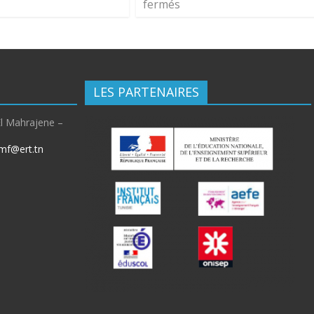
fermés
LES PARTENAIRES
El Mahrajene –
mf@ert.tn