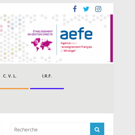
C. V. L.
I.R.F.