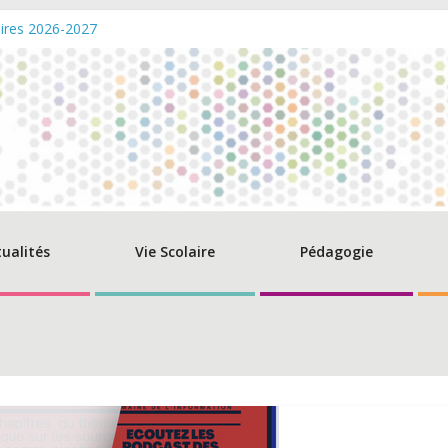
ires 2026-2027
d‘ouverture de la caisse – Eté 2026
ise des diplômes du Baccalauréat 2026 – Promo Beguir
t du champs de compétence du directeur de l’AEFE
nsultations: Remise aux normes du SSI et du PPMS – Lycée PMF
tualités
Vie Scolaire
Pédagogie