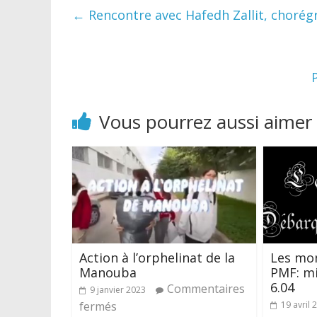
←
Rencontre avec Hafedh Zallit, choré
Vous pourrez aussi aimer
Action à l’orphelinat de la
Les mo
Manouba
PMF: mi
6.04
Commentaires
9 janvier 2023
fermés
19 avril 