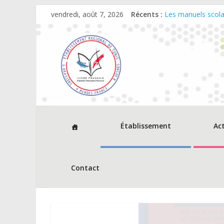
vendredi, août 7, 2026
Récents :
Les manuels scola
Dates et horaires 
Cérémonie de rem
Décisions relevan
Avis d’appel à co
Établissement
Ac
Contact