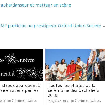
graphe/danseur et metteur en scène
PMF participe au prestigieux Oxford Union Society
nstres débarquent à
Toutes les photos de la
se en scène par les
cérémonie des bacheliers
2019
Commentaires
Commentaires
2023
5 juillet 2019