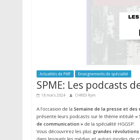
Actualités de PMF
Enseignements de spécialité
SPME: Les podcasts d
18 mars 2024
CHRIDI Rym
A l’occasion de la
Semaine de la presse et des
présente leurs podcasts sur le thème intitulé
« 
de communication »
de la spécialité HGGSP.
Vous découvrirez les plus
grandes révolutions 
dans lesquels les médias et autres modes de c