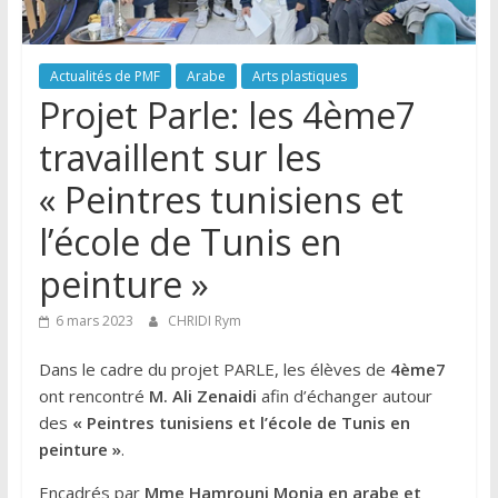
Actualités de PMF
Arabe
Arts plastiques
Projet Parle: les 4ème7
travaillent sur les
« Peintres tunisiens et
l’école de Tunis en
peinture »
6 mars 2023
CHRIDI Rym
Dans le cadre du projet PARLE, les élèves de
4ème7
ont rencontré
M. Ali Zenaidi
afin d’échanger autour
des
« Peintres tunisiens et l’école de Tunis en
peinture »
.
Encadrés par
Mme Hamrouni Monia en arabe et