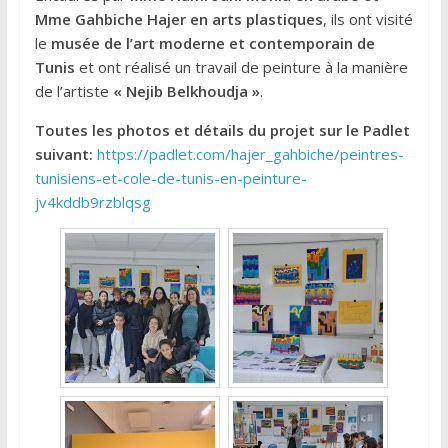
Mme Gahbiche Hajer en arts plastiques
, ils ont visité
le
musée de l’art moderne et contemporain de
Tunis
et ont réalisé un travail de peinture à la manière
de l’artiste
« Nejib Belkhoudja »
.
Toutes les photos et détails du projet sur le Padlet
suivant:
https://padlet.com/hajer_gahbiche/peintres-
tunisiens-et-cole-de-tunis-en-peinture-
jv4kddb9rzblqsg