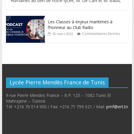
Humaines au sein de notre lycée, M. De Carli et M. Baud,
Les Classes à enjeux maritimes à
l’honneur au Club Radio
Commentaires fermés
30 mars 2026
Lycée Pierre Mendès France de Tunis
9 rue Pierre Mendes France – B.P. 125 – 1082 Tunis El
Mahrajene – Tunisie
Tél: +216 70 014 900 / Fax: +216 71 799 021 / Mail:
pmf@ert.tn